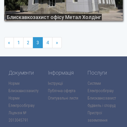
Блискавкозахист офісу Метал Холдінг
«
1
2
3
4
»
Документи
Інформація
Послуги
Норми
Інструкції
Системи
Блискавкозахисту
Публічна оферта
Електрообігріву
Норми
Опитувальні листи
Блискавкозахист
Електрообігріву
будівель і споруд
Ліцензія №
Пристрої
2013045791
заземлення