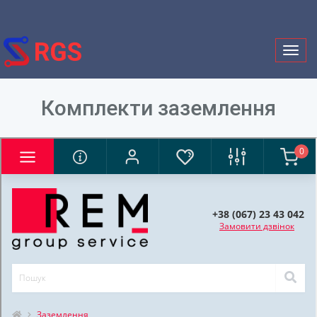
Togg
navig
Комплекти заземлення