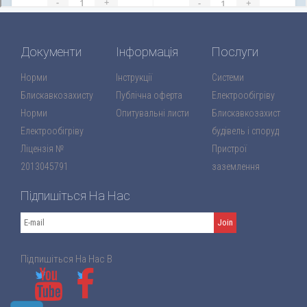
Документи
Інформація
Послуги
Норми
Інструкції
Системи
Блискавкозахисту
Публічна оферта
Електрообігріву
Норми
Опитувальні листи
Блискавкозахист
Електрообігріву
будівель і споруд
Ліцензія №
Пристрої
2013045791
заземлення
Підпишіться На Нас
Підпишіться На Нас В