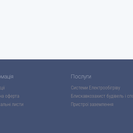
мація
Послуги
ції
Системи Електрообігріву
на оферта
Блискавкозахист будівель і сп
альні листи
Пристрої заземлення