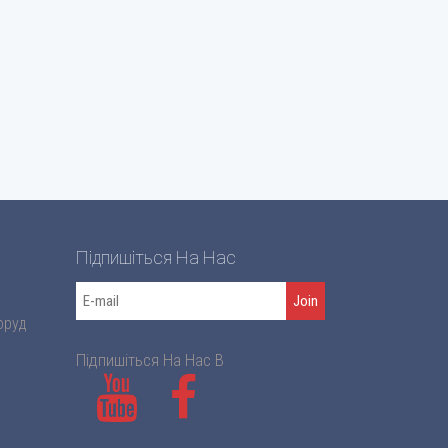
Підпишіться На Нас
оруд
Підпишіться На Нас В