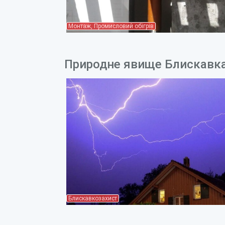
Монтаж, Промисловий обігрів
Природне явище Блискавка 
Блискавкозахист