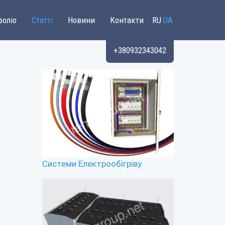
фоліо
Статті
Новини
Контакти
RU
UA
+380932343042
Системи Електрообігріву