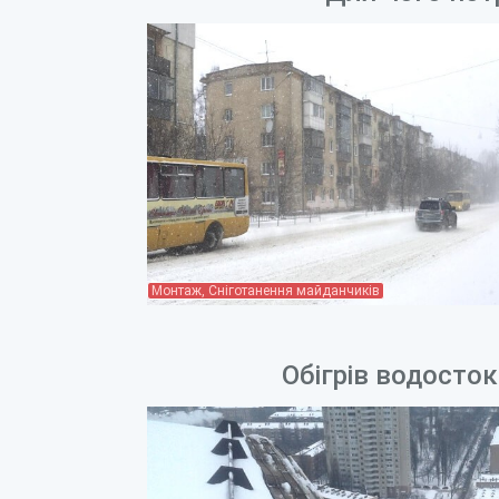
Монтаж, Сніготанення майданчиків
Обігрів водосток