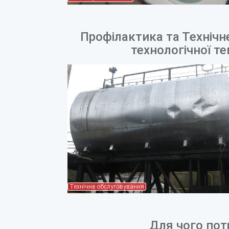
Профілактика та Техніч
технологічної т
Технічне обслуговування
Для чого пот