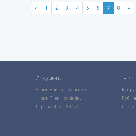
«
1
2
3
4
5
6
7
8
»
Документи
Інфор
Норми Блискавкозахисту
Інструк
Норми Електрообігріву
Публіч
Ліцензія № 2013045791
Опитув