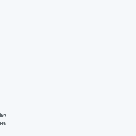
іву
 на