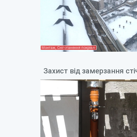
Монтаж, Сніготанення покрівлі
Захист від замерзання ст