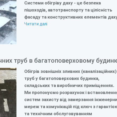
Системи обігріву даху - це безпека
пішоходів, автотранспорту та цілісність
фасаду та конструктивних елементів дах
Читати далі
ічних труб в багатоповерховому будин
Обігрів зовнішніх зливних (каналізаційних)
труб у багатоповерхових будинка,
складських та виробничих приміщеннях.
Ми пропонуємо розрахунок і встановленн
систем захисту від замерзання інженерн
мереж та комунікацій під ключ з гарантіє
та технічним обслуговуванням