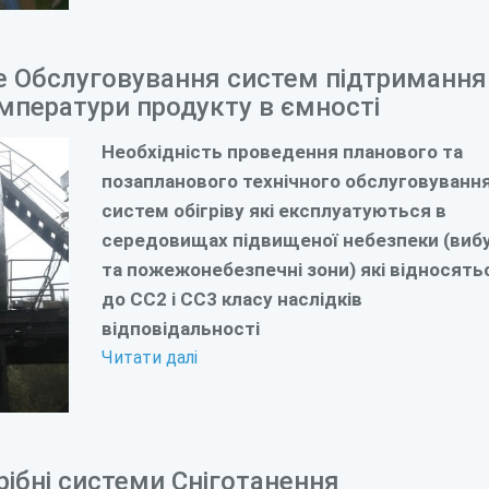
не Обслуговування систем підтримання
емператури продукту в ємності
Необхідність проведення планового та
позапланового технічного обслуговуванн
систем обігріву які експлуатуються в
середовищах підвищеної небезпеки (виб
та пожежонебезпечні зони) які відносять
до СС2 і СС3 класу наслідків
відповідальності
Читати далі
рібні системи Сніготанення