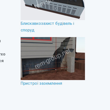
Блискавкозахист будівель і
споруд
я
ухо
ся
Пристрої заземлення